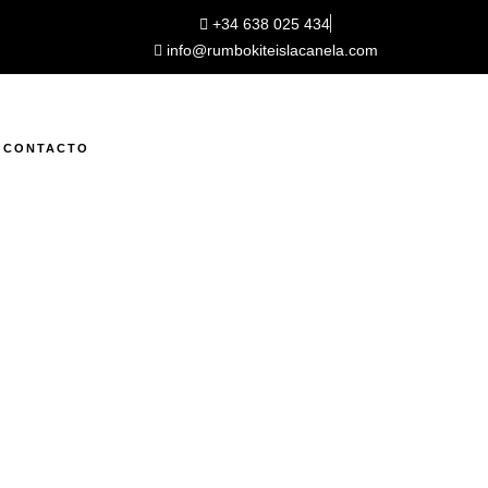
+34 638 025 434
info@rumbokiteislacanela.com
CONTACTO
HOME
SHOP
CHECKOUT